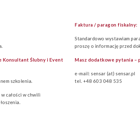
Faktura / paragon fiskalny:
Standardowo wystawiam parago
a.
proszę o informację przed do
e Konsultant Ślubny i Event
Masz dodatkowe pytania – p
e-mail: sensar (at) sensar.pl
nem szkolenia.
tel. +48 603 048 535
w całości w chwili
łoszenia.